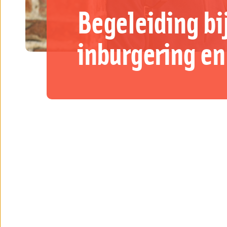
Begeleiding bij
inburgering e