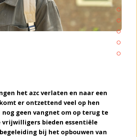
Mohammed
RefugeeHelp
Inburgering
Welkom in het museum
Werk en participatie
Het verhaal van Maimona
ngen het azc verlaten en naar een
komt er ontzettend veel op hen
j nog geen vangnet om op terug te
 vrijwilligers bieden essentiële
begeleiding bij het opbouwen van